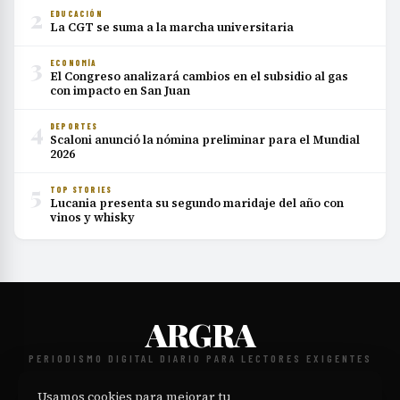
2
EDUCACIÓN
La CGT se suma a la marcha universitaria
3
ECONOMÍA
El Congreso analizará cambios en el subsidio al gas
con impacto en San Juan
4
DEPORTES
Scaloni anunció la nómina preliminar para el Mundial
2026
5
TOP STORIES
Lucania presenta su segundo maridaje del año con
vinos y whisky
ARGRA
PERIODISMO DIGITAL DIARIO PARA LECTORES EXIGENTES
NOSOTROS
CONTACTO
POLÍTICA EDITORIAL
PRIVACIDAD
·
·
·
·
Usamos cookies para mejorar tu