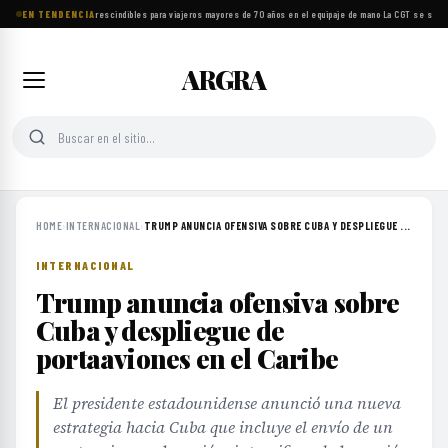
EN TENDENCIA
Ocho objetos imprescindibles para viajeros mayores de 70 años en el equipaje de mano
·
La CGT se suma a
ARGRA
HOME
›
INTERNACIONAL
›
TRUMP ANUNCIA OFENSIVA SOBRE CUBA Y DESPLIEGUE ...
INTERNACIONAL
Trump anuncia ofensiva sobre
Cuba y despliegue de
portaaviones en el Caribe
El presidente estadounidense anunció una nueva
estrategia hacia Cuba que incluye el envío de un