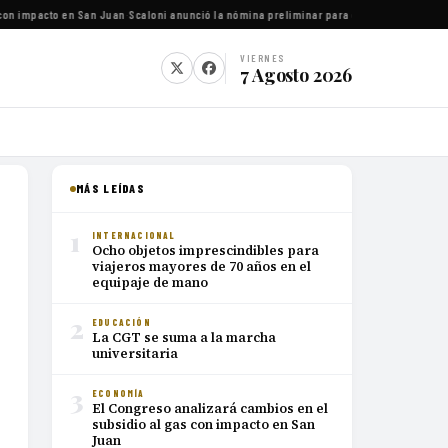
con impacto en San Juan
·
Scaloni anunció la nómina preliminar para el Mundial 2026
·
Luc
VIERNES
7 Agosto 2026
MÁS LEÍDAS
1
INTERNACIONAL
Ocho objetos imprescindibles para
viajeros mayores de 70 años en el
equipaje de mano
2
EDUCACIÓN
La CGT se suma a la marcha
universitaria
3
ECONOMÍA
El Congreso analizará cambios en el
subsidio al gas con impacto en San
Juan