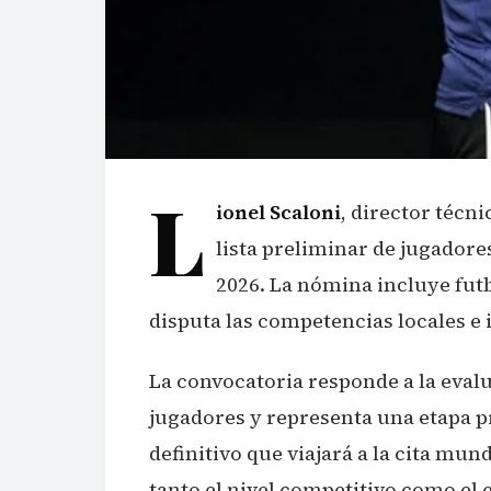
L
ionel Scaloni
, director técn
lista preliminar de jugadore
2026. La nómina incluye futb
disputa las competencias locales e 
La convocatoria responde a la eval
jugadores y representa una etapa p
definitivo que viajará a la cita mun
tanto el nivel competitivo como el e