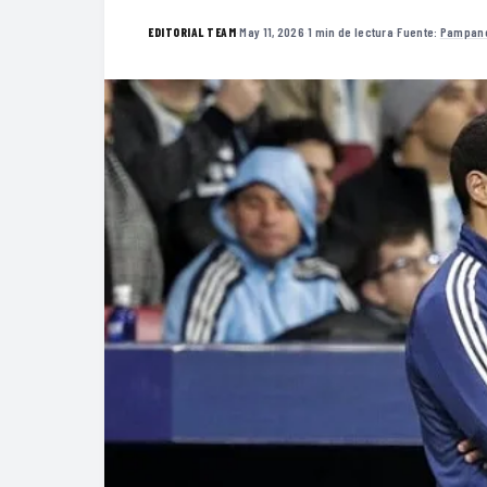
·
May 11, 2026
·
1 min de lectura
·
Fuente:
Pampan
EDITORIAL TEAM