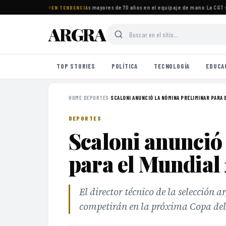
tos imprescindibles para viajeros mayores de 70 años en el equipaje de mano
·
La CGT s
EN TENDENCIA
ARGRA
TOP STORIES
POLÍTICA
TECNOLOGÍA
EDUCA
HOME
›
DEPORTES
›
SCALONI ANUNCIÓ LA NÓMINA PRELIMINAR PARA E
DEPORTES
Scaloni anunció
para el Mundial
El director técnico de la selección 
competirán en la próxima Copa de