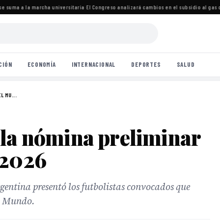
e suma a la marcha universitaria
·
El Congreso analizará cambios en el subsidio al gas 
CIÓN
ECONOMÍA
INTERNACIONAL
DEPORTES
SALUD
L MU...
 la nómina preliminar
 2026
argentina presentó los futbolistas convocados que
l Mundo.