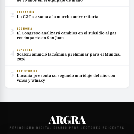
de 70 años en el equipaje de mano
2
EDUCACIÓN
La CGT se suma a la marcha universitaria
3
ECONOMÍA
El Congreso analizará cambios en el subsidio al gas
con impacto en San Juan
4
DEPORTES
Scaloni anunció la nómina preliminar para el Mundial
2026
5
TOP STORIES
Lucania presenta su segundo maridaje del año con
vinos y whisky
ARGRA
PERIODISMO DIGITAL DIARIO PARA LECTORES EXIGENTES