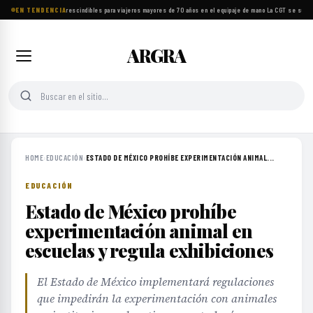
EN TENDENCIA
Ocho objetos imprescindibles para viajeros mayores de 70 años en el equipaje de mano
·
La CGT se suma a
ARGRA
HOME
›
EDUCACIÓN
›
ESTADO DE MÉXICO PROHÍBE EXPERIMENTACIÓN ANIMAL...
EDUCACIÓN
Estado de México prohíbe
experimentación animal en
escuelas y regula exhibiciones
El Estado de México implementará regulaciones
que impedirán la experimentación con animales