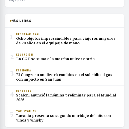
MÁS LEÍDAS
1
INTERNACIONAL
Ocho objetos imprescindibles para viajeros mayores
de 70 años en el equipaje de mano
2
EDUCACIÓN
La CGT se suma a la marcha universitaria
3
ECONOMÍA
El Congreso analizará cambios en el subsidio al gas
con impacto en San Juan
4
DEPORTES
Scaloni anunció la nómina preliminar para el Mundial
2026
5
TOP STORIES
Lucania presenta su segundo maridaje del año con
vinos y whisky