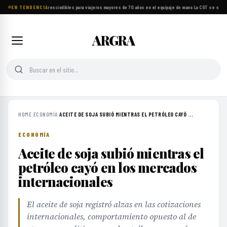
EN TENDENCIA
Ocho objetos imprescindibles para viajeros mayores de 70 años en el equipaje de mano
·
La CGT se suma a
ARGRA
HOME
›
ECONOMÍA
›
ACEITE DE SOJA SUBIÓ MIENTRAS EL PETRÓLEO CAYÓ ...
ECONOMÍA
Aceite de soja subió mientras el
petróleo cayó en los mercados
internacionales
El aceite de soja registró alzas en las cotizaciones
internacionales, comportamiento opuesto al de