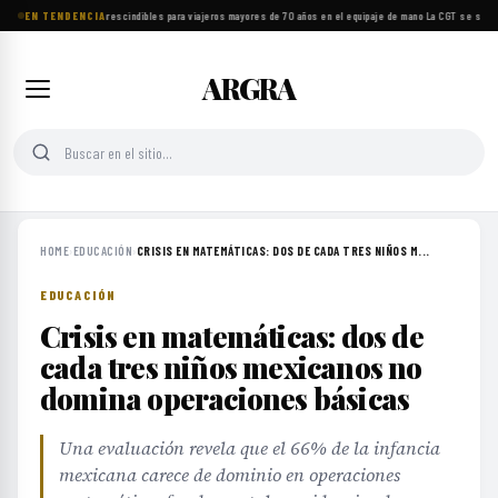
EN TENDENCIA
Ocho objetos imprescindibles para viajeros mayores de 70 años en el equipaje de mano
·
La CGT se suma a
ARGRA
HOME
›
EDUCACIÓN
›
CRISIS EN MATEMÁTICAS: DOS DE CADA TRES NIÑOS M...
EDUCACIÓN
Crisis en matemáticas: dos de
cada tres niños mexicanos no
domina operaciones básicas
Una evaluación revela que el 66% de la infancia
mexicana carece de dominio en operaciones