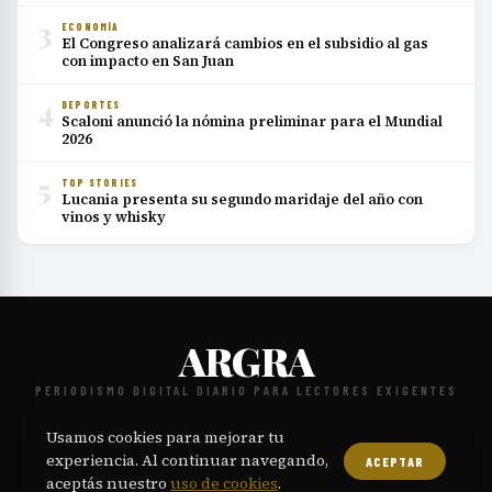
3
ECONOMÍA
El Congreso analizará cambios en el subsidio al gas
con impacto en San Juan
4
DEPORTES
Scaloni anunció la nómina preliminar para el Mundial
2026
5
TOP STORIES
Lucania presenta su segundo maridaje del año con
vinos y whisky
ARGRA
PERIODISMO DIGITAL DIARIO PARA LECTORES EXIGENTES
NOSOTROS
CONTACTO
POLÍTICA EDITORIAL
PRIVACIDAD
·
·
·
·
Usamos cookies para mejorar tu
TÉRMINOS
COOKIES
·
experiencia. Al continuar navegando,
ACEPTAR
© 2026 ARGRA. Todos los derechos reservados.
aceptás nuestro
uso de cookies
.